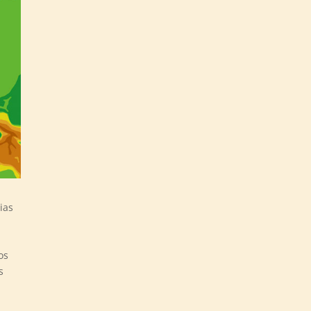
ias
os
s