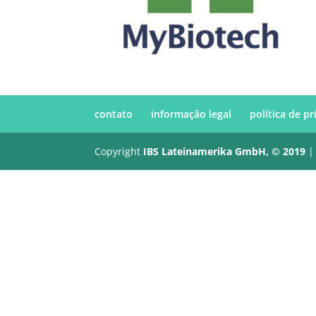
contato
informação legal
política de p
Copyright
IBS Lateinamerika GmbH, © 2019
|